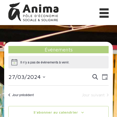
Aller
Anima
au
contenu
Pôle
d'Économie
Sociale
&
Événements
Solidaire
Il n’y a pas de évènements à venir.
27/03/2024
Navig
Recherc
Recherche
Jour
de
Sélectionnez
et
une
vues
Jour précédent
Jour suivant
navigati
date.
Évèn
de
S’abonner au calendrier
vues