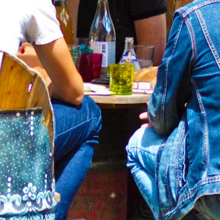
8 rue des soupirants
62100 Calais
03 21 82 76 73
Les Animés
Évènements
PTCE