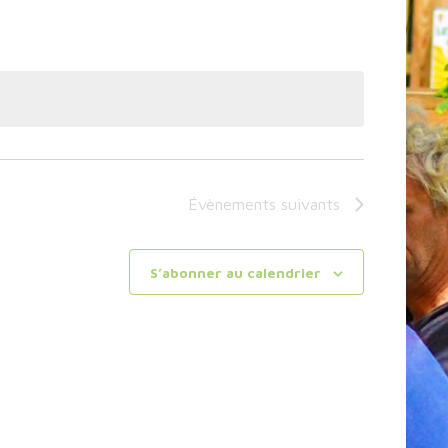
Évènement
Évènements
suivants
S’abonner au calendrier