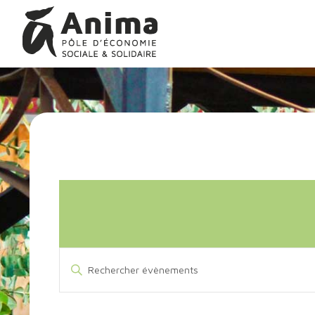
Aller
Anima
au
contenu
Pôle
d'Économie
Sociale
&
Solidaire
Recherche
Saisir
mot-
et
clé.
navigation