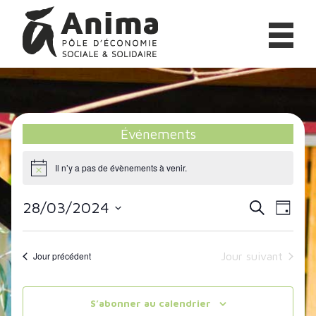
Aller
Anima
au
contenu
Pôle
d'Économie
Sociale
&
Événements
Solidaire
Il n’y a pas de évènements à venir.
28/03/2024
Navig
Recherc
Recherche
Jour
de
Sélectionnez
et
une
vues
Jour précédent
Jour suivant
navigati
date.
Évèn
de
S’abonner au calendrier
vues