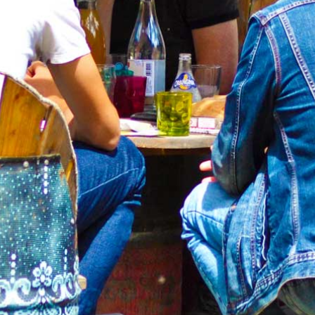
8 rue des soupirants
62100 Calais
03 21 82 76 73
Les Animés
Évènements
PTCE